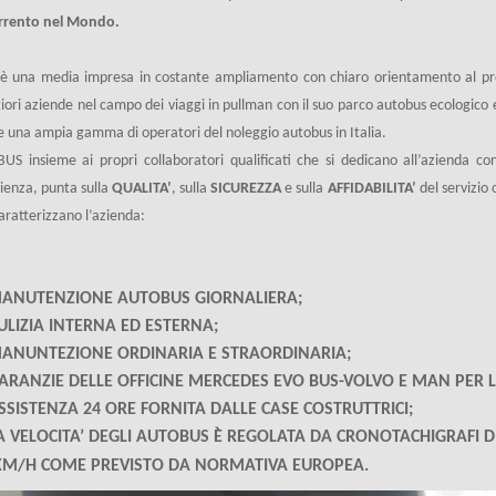
orrento nel Mondo.
è una media impresa in costante ampliamento con chiaro orientamento al pro
ori aziende nel campo dei viaggi in pullman con il suo parco autobus ecologico 
re una ampia gamma di operatori del noleggio autobus in Italia.
US insieme ai propri collaboratori qualificati che si dedicano all’azienda con 
ienza, punta sulla
QUALITA’
, sulla
SICUREZZA
e sulla
AFFIDABILITA’
del servizio 
aratterizzano l’azienda:
ANUTENZIONE AUTOBUS GIORNALIERA;
ULIZIA INTERNA ED ESTERNA;
ANUNTEZIONE ORDINARIA E STRAORDINARIA;
ARANZIE DELLE OFFICINE MERCEDES EVO BUS-VOLVO E MAN PER L
SSISTENZA 24 ORE FORNITA DALLE CASE COSTRUTTRICI;
A VELOCITA’ DEGLI AUTOBUS È REGOLATA DA CRONOTACHIGRAFI DIG
KM/H COME PREVISTO DA NORMATIVA EUROPEA.