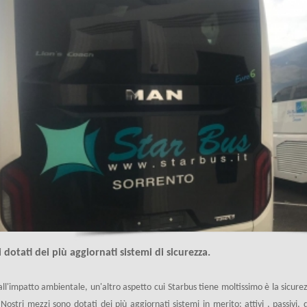
 dotati dei più aggiornati sistemi di sicurezza.
all'impatto ambientale, un'altro aspetto cui Starbus tiene moltissimo è la sicurez
i Nostri mezzi sono dotati dei più aggiornati sistemi in merito: attivi , passivi,