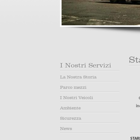
St
I Nostri Servizi
La Nostra Storia
Parco mezzi
I Nostri Veicoli
in
Ambiente
Sicurezza
News
STAR