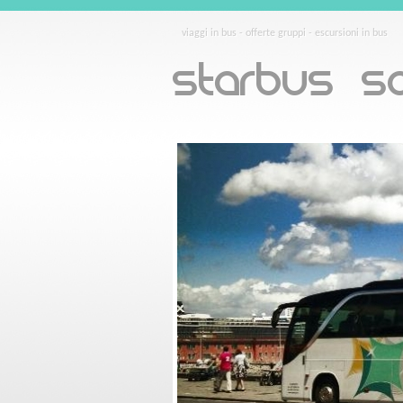
viaggi in bus - offerte gruppi - escursioni in bus
Starbus So