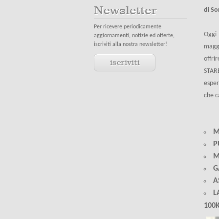
di S
Per ricevere periodicamente
Oggi 
aggiornamenti, notizie ed offerte,
iscriviti alla nostra newsletter!
maggi
offri
iscriviti
STARB
esper
che c
M
P
M
G
A
L
100