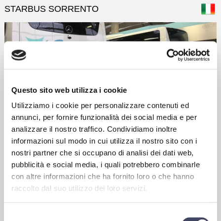
STARBUS SORRENTO
Questo sito web utilizza i cookie
Utilizziamo i cookie per personalizzare contenuti ed
annunci, per fornire funzionalità dei social media e per
Homepage
analizzare il nostro traffico. Condividiamo inoltre
informazioni sul modo in cui utilizza il nostro sito con i
SICUREZZA
nostri partner che si occupano di analisi dei dati web,
SICUREZZA e STANDARD
pubblicità e social media, i quali potrebbero combinarle
con altre informazioni che ha fornito loro o che hanno
Manutenzione autobus giornalieraPulizia interna ed
raccolto dal suo utilizzo dei loro servizi.
esternaManutenzione ordinaria e straordinaria
Garanzie delle officine Mercedes Evo Bus/Volvo e Man per tutte
le parti meccaniche ed elettriche
Selezione