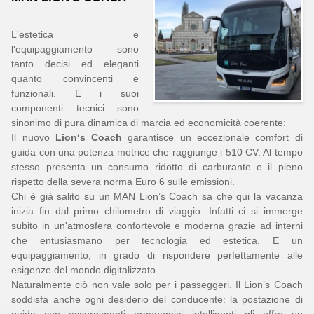
L'estetica e
l'equipaggiamento sono
tanto decisi ed eleganti
quanto convincenti e
funzionali. E i suoi
componenti tecnici sono
sinonimo di pura dinamica di marcia ed economicità coerente:
Il nuovo
Lion‘s Coach
garantisce un eccezionale comfort di
guida con una potenza motrice che raggiunge i 510 CV. Al tempo
stesso presenta un consumo ridotto di carburante e il pieno
rispetto della severa norma Euro 6 sulle emissioni.
Chi è già salito su un MAN Lion’s Coach sa che qui la vacanza
inizia fin dal primo chilometro di viaggio. Infatti ci si immerge
subito in un'atmosfera confortevole e moderna grazie ad interni
che entusiasmano per tecnologia ed estetica. E un
equipaggiamento, in grado di rispondere perfettamente alle
esigenze del mondo digitalizzato.
Naturalmente ciò non vale solo per i passeggeri. Il Lion’s Coach
soddisfa anche ogni desiderio del conducente: la postazione di
guida con accorgimenti ergonomici intelligenti gli offre un