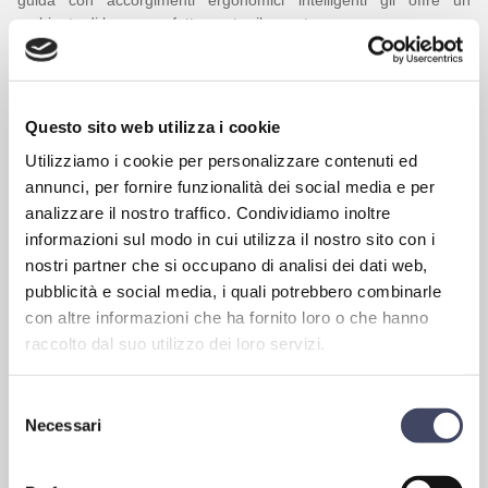
ambiente di lavoro perfettamente rilassante.
Brochure MAN Lion's Coach
MAN Lion's Coach: English
Questo sito web utilizza i cookie
Download brochure MAN Lion's Coach
Utilizziamo i cookie per personalizzare contenuti ed
annunci, per fornire funzionalità dei social media e per
NEOPLAN
analizzare il nostro traffico. Condividiamo inoltre
TOURLINER
informazioni sul modo in cui utilizza il nostro sito con i
nostri partner che si occupano di analisi dei dati web,
Un nuovo livello di
pubblicità e social media, i quali potrebbero combinarle
eccellenza aerodinamica
con altre informazioni che ha fornito loro o che hanno
nella galleria del vento.
raccolto dal suo utilizzo dei loro servizi.
E un'estetica elegante che
suscita sguardi ammirati
durante ogni viaggio: il
NEOPLAN Tourliner
non ha rivali nel suo
Selezione
segmento. Approfittate del nostro design Sharp Cut ottimizzato
Necessari
del
fino alla perfezione: con il Tourliner risparmiate carburante a ogni
consenso
chilometro e regalate ai vostri passeggeri un comfort