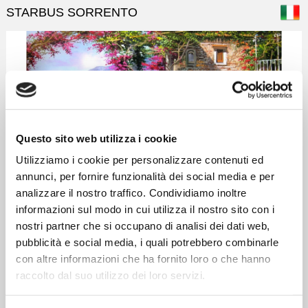
STARBUS SORRENTO
Questo sito web utilizza i cookie
Utilizziamo i cookie per personalizzare contenuti ed
Homepage
annunci, per fornire funzionalità dei social media e per
analizzare il nostro traffico. Condividiamo inoltre
NEWSLETTER
informazioni sul modo in cui utilizza il nostro sito con i
Iscriviti alla nostra newsletter per ricevere periodicamente offerte
nostri partner che si occupano di analisi dei dati web,
speciali, news ed eventi. L'iscrizione è gratuita ed è sufficiente
pubblicità e social media, i quali potrebbero combinarle
compilare solo i campi obbligatori (*) presenti nel modulo
con altre informazioni che ha fornito loro o che hanno
sottostante.
raccolto dal suo utilizzo dei loro servizi.
I campi contrassegnati da un asterisco (*) sono obbligatori