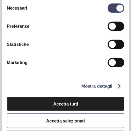
Accetto le condizioni per il trattamento dei dati, specificate nell'informativa
Selezione
sulla privacy [
?
]
Nome*
Necessari
del
consenso
Email*
Preferenze
Statistiche
Marketing
Mostra dettagli
Accetta tutti
Accetta selezionati
Homepage