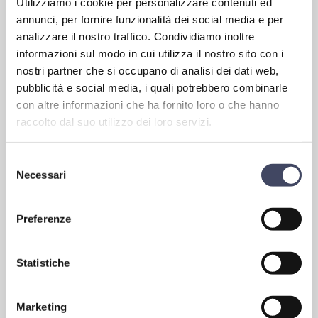
Utilizziamo i cookie per personalizzare contenuti ed
annunci, per fornire funzionalità dei social media e per
analizzare il nostro traffico. Condividiamo inoltre
informazioni sul modo in cui utilizza il nostro sito con i
nostri partner che si occupano di analisi dei dati web,
pubblicità e social media, i quali potrebbero combinarle
con altre informazioni che ha fornito loro o che hanno
raccolto dal suo utilizzo dei loro servizi.
Selezione
I campi contrassegnati da un asterisco (*) sono obbligatori
Necessari
Nome*
del
consenso
Accetto le condizioni per il trattamento dei dati, specificate nell'informativa
Cognome*
Preferenze
sulla privacy [
?
]
Telefono
Statistiche
Email*
Marketing