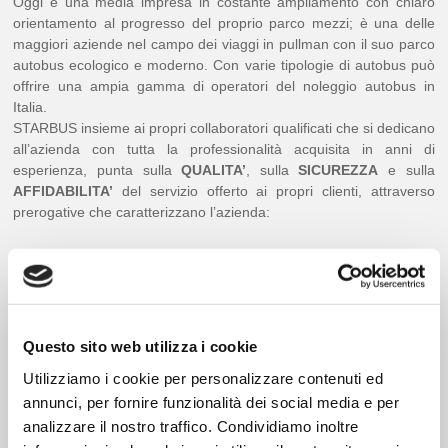
Oggi è una media impresa in costante ampliamento con chiaro
orientamento al progresso del proprio parco mezzi; è una delle
maggiori aziende nel campo dei viaggi in pullman con il suo parco
autobus ecologico e moderno. Con varie tipologie di autobus può
offrire una ampia gamma di operatori del noleggio autobus in
Italia.
STARBUS insieme ai propri collaboratori qualificati che si dedicano
all’azienda con tutta la professionalità acquisita in anni di
esperienza, punta sulla
QUALITA’
, sulla
SICUREZZA
e sulla
AFFIDABILITA’
del servizio offerto ai propri clienti, attraverso
prerogative che caratterizzano l’azienda:
MANUTENZIONE AUTOBUS GIORNALIERA;
PULIZIA INTERNA ED ESTERNA;
MANUNTEZIONE ORDINARIA E STRAORDINARIA;
GARANZIE DELLE OFFICINE MERCEDES EVO BUS-VOLVO
Questo sito web utilizza i cookie
E MAN PER LE PARTI MECCANICHE ED ELETTRICHE;
Utilizziamo i cookie per personalizzare contenuti ed
ASSISTENZA 24 ORE FORNITA DALLE CASE
COSTRUTTRICI;
annunci, per fornire funzionalità dei social media e per
LA VELOCITA’ DEGLI AUTOBUS È REGOLATA DA
analizzare il nostro traffico. Condividiamo inoltre
CRONOTACHIGRAFI DIGITALI E LIMITATORE DI VELOCITA’ A