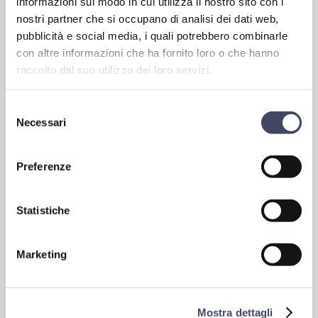
informazioni sul modo in cui utilizza il nostro sito con i
100KM/H COME PREVISTO DA NORMATIVA EUROPEA.
nostri partner che si occupano di analisi dei dati web,
pubblicità e social media, i quali potrebbero combinarle
con altre informazioni che ha fornito loro o che hanno
raccolto dal suo utilizzo dei loro servizi.
Selezione
Necessari
del
consenso
Preferenze
Statistiche
Mezzi dotati dei più aggiornati sistemi di sicurezza.
Oltre all'impatto ambientale, un'altro aspetto cui Starbus tiene
Marketing
moltissimo è la sicurezza. Autobus nuovi significa autobus più
sicuri. Tutti i Nostri mezzi sono dotati dei più aggiornati sistemi in
merito: attivi , passivi, di assistenza alla guida, ABS,
antislittamento, controllo stabilità, sistemi anti-collisione per
Mostra dettagli