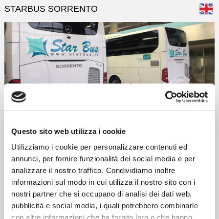
STARBUS SORRENTO
Homepage
Questo sito web utilizza i cookie
POLITICS QUALITY AND ENVIRONMENT
Utilizziamo i cookie per personalizzare contenuti ed
annunci, per fornire funzionalità dei social media e per
STARBUS
is a constantly expanding
analizzare il nostro traffico. Condividiamo inoltre
company with a clear focus on
informazioni sul modo in cui utilizza il nostro sito con i
progress and new technologies.
nostri partner che si occupano di analisi dei dati web,
pubblicità e social media, i quali potrebbero combinarle
Our buses - according to Euro 5 and
con altre informazioni che ha fornito loro o che hanno
Euro 6 with Bluetec technology -