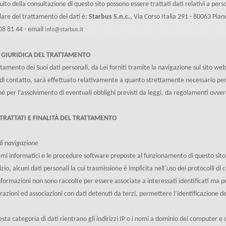
uito della consultazione di questo sito possono essere trattati dati relativi a person
tolare del trattamento dei dati è:
Starbus S.n.c.
, Via Corso Italia 291 - 80063 Pia
8 81 44 - email
info@starbus.it
 GIURIDICA DEL TRATTAMENTO
attamento dei Suoi dati personali, da Lei forniti tramite la navigazione sul sito w
di contatto, sarà effettuato relativamente a quanto strettamente necessario per fo
é per l’assolvimento di eventuali obblighi previsti da leggi, da regolamenti ovve
 TRATTATI E FINALITÀ DEL TRATTAMENTO
di navigazione
temi informatici e le procedure software preposte al funzionamento di questo sito
izio, alcuni dati personali la cui trasmissione è implicita nell`uso dei protocolli d
informazioni non sono raccolte per essere associate a interessati identificati ma 
razioni ed associazioni con dati detenuti da terzi, permettere l’identificazione de
esta categoria di dati rientrano gli indirizzi IP o i nomi a dominio dei computer e dei