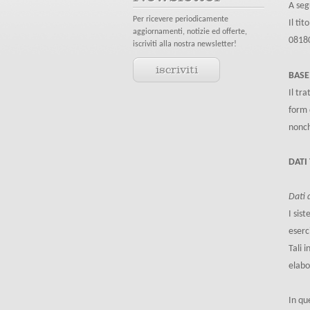
A seg
Per ricevere periodicamente
Il ti
aggiornamenti, notizie ed offerte,
08180
iscriviti alla nostra newsletter!
iscriviti
BASE
Il tr
form 
nonch
DATI
Dati 
I sis
eserc
Tali 
elabo
In qu