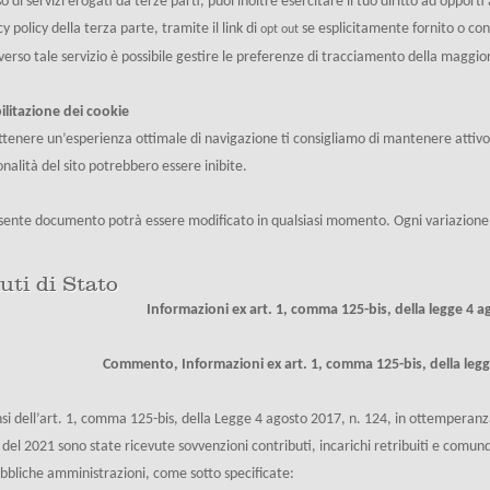
so di servizi erogati da terze parti, puoi inoltre esercitare il tuo diritto ad oppor
cy policy della terza parte, tramite il link di
se esplicitamente fornito o co
opt out
verso tale servizio è possibile gestire le preferenze di tracciamento della maggior
ilitazione dei cookie
ttenere un’esperienza ottimale di navigazione ti consigliamo di mantenere attivo l
onalità del sito potrebbero essere inibite.
esente documento potrà essere modificato in qualsiasi momento. Ogni variazione a
uti di Stato
Informazioni ex art. 1, comma 125-bis, della legge 4 a
Commento, Informazioni ex art. 1, comma 125-bis, della legg
nsi dell’art. 1, comma 125-bis, della Legge 4 agosto 2017, n. 124, in ottemperanza
 del 2021 sono state ricevute sovvenzioni contributi, incarichi retribuiti e com
bbliche amministrazioni, come sotto specificate: