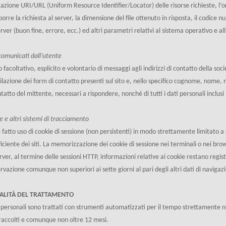
tazione URI/URL (Uniform Resource Identifier/Locator) delle risorse richieste, l’ora
porre la richiesta al server, la dimensione del file ottenuto in risposta, il codice 
erver (buon fine, errore, ecc.) ed altri parametri relativi al sistema operativo e a
comunicati dall’utente
o facoltativo, esplicito e volontario di messaggi agli indirizzi di contatto della soci
lazione dei form di contatto presenti sul sito e, nello specifico cognome, nome, m
ntatto del mittente, necessari a rispondere, nonché di tutti i dati personali inclus
e e altri sistemi di tracciamento
 fatto uso di cookie di sessione (non persistenti) in modo strettamente limitato a
ficiente dei siti. La memorizzazione dei cookie di sessione nei terminali o nei brow
erver, al termine delle sessioni HTTP, informazioni relative ai cookie restano regist
rvazione comunque non superiori ai sette giorni al pari degli altri dati di navigaz
LITÀ DEL TRATTAMENTO
i personali sono trattati con strumenti automatizzati per il tempo strettamente ne
 raccolti e comunque non oltre 12 mesi.