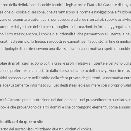
nterno della definizione di cookie tecnici il legislatore e l’Autorità Garante distingu
azione o i cookie di sessione, che garantiscono la normale navigazione e fruizio
zzare un acquisto o autenticarsi per accedere ad aree riservate); i cookie analytics,
tamente dal gestore del sito per raccogliere informazioni, in forma aggregata, s
ano il sito stesso; ancora, i cookie di funzionalità, che permettono all’utente la nav
onati (ad esempio, la lingua, i prodotti selezionati per l’acquisto) al fine di miglior
e tipologie di cookie ricevono una diversa disciplina normativa rispetto ai cookie 
okie di profilazione.
Sono volti a creare profili relativi all’utente e vengono utiliz
 con le preferenze manifestate dallo stesso nell’ambito della navigazione in rete. I
sitivi possono avere nell’ambito della sfera privata degli utenti, la normativa eu
e adeguatamente informato sull’uso degli stessi ed esprimere così il proprio vali
orità Garante per la protezione dei dati personali nel provvedimento succitato co
cookie che provengono da altri domini e che contengono elementi, come annunci 
e utilizzati da questo sito
terno del nostro Sito utilizziamo due tipi distinti di cookie: