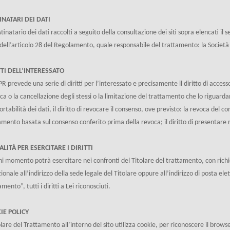
INATARI DEI DATI
stinatario dei dati raccolti a seguito della consultazione dei siti sopra elencati i
 dell’articolo 28 del Regolamento, quale responsabile del trattamento: la Società
TTI DELL’INTERESSATO
R prevede una serie di diritti per l’interessato e precisamente il diritto di accesso 
fica o la cancellazione degli stessi o la limitazione del trattamento che lo riguardano
portabilità dei dati, il diritto di revocare il consenso, ove previsto: la revoca del c
amento basata sul consenso conferito prima della revoca; il diritto di presentare 
LITÀ PER ESERCITARE I DIRITTI
ni momento potrà esercitare nei confronti del Titolare del trattamento, con richi
zionale all’indirizzo della sede legale del Titolare oppure all’indirizzo di posta el
mento”, tutti i diritti a Lei riconosciuti.
IE POLICY
olare del Trattamento all’interno del sito utilizza cookie, per riconoscere il browser