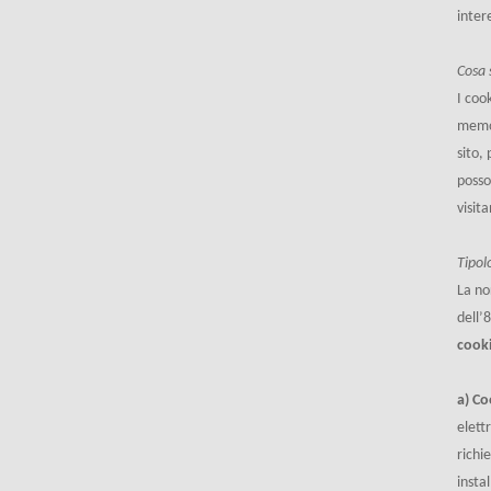
intere
Cosa 
I coo
memor
sito,
posso
visit
Tipol
La no
dell’
cook
a) Co
elett
richi
insta