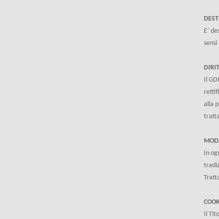
DEST
E’ de
sensi
DIRI
Il GDP
retti
alla 
tratt
MODA
In og
tradi
Tratta
COOK
Il Tit