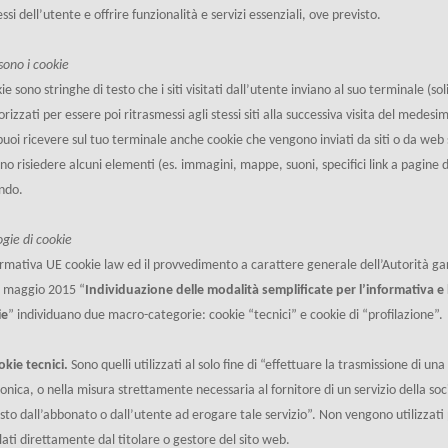
ssi dell’utente e offrire funzionalità e servizi essenziali, ove previsto.
sono i cookie
kie sono stringhe di testo che i siti visitati dall’utente inviano al suo terminale 
izzati per essere poi ritrasmessi agli stessi siti alla successiva visita del medes
 puoi ricevere sul tuo terminale anche cookie che vengono inviati da siti o da web se
no risiedere alcuni elementi (es. immagini, mappe, suoni, specifici link a pagine di 
ando.
ogie di cookie
rmativa UE cookie law ed il provvedimento a carattere generale dell’Autorità gar
8 maggio 2015 “
Individuazione delle modalità semplificate per l’informativa e 
ie
” individuano due macro-categorie: cookie “tecnici” e cookie di “profilazione”.
okie tecnici.
Sono quelli utilizzati al solo fine di “effettuare la trasmissione di
ronica, o nella misura strettamente necessaria al fornitore di un servizio della s
esto dall’abbonato o dall’utente ad erogare tale servizio”. Non vengono utilizzat
llati direttamente dal titolare o gestore del sito web.