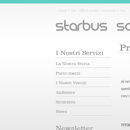
viaggi in bus - offerte gruppi - escursioni in bus
Starbus So
Pr
I Nostri Servizi
La Nostra Storia
Parco mezzi
Ai se
I Nostri Veicoli
quest
Ambiente
con i
Sicurezza
News
TITO