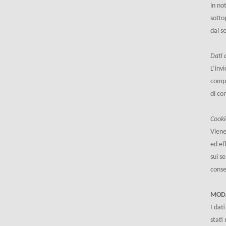
in no
sotto
dal s
Dati 
L’invi
compi
di co
Cooki
Viene
ed ef
sui s
conse
MODA
I dat
stati