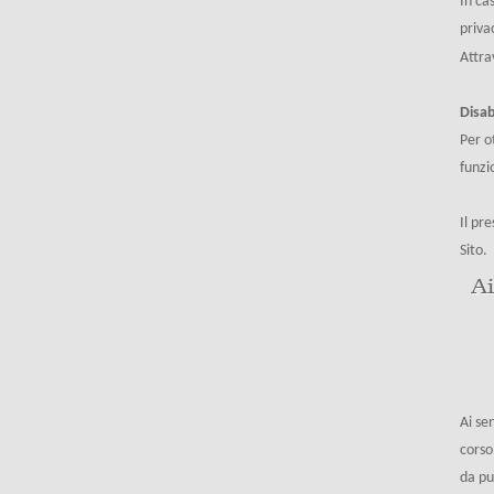
In ca
priva
Attra
Disab
Per o
funzi
Il pr
Sito.
Ai
Ai se
corso
da pu