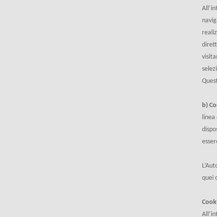
All’i
navig
reali
diret
visit
selezi
Quest
b) Co
linea
dispo
esser
L’Aut
quei 
Cooki
All’in