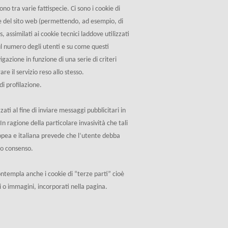
ono tra varie fattispecie. Ci sono i cookie di
ne del sito web (permettendo, ad esempio, di
 assimilati ai cookie tecnici laddove utilizzati
ul numero degli utenti e su come questi
igazione in funzione di una serie di criteri
are il servizio reso allo stesso.
di profilazione.
zati al fine di inviare messaggi pubblicitari in
n ragione della particolare invasività che tali
ropea e italiana prevede che l’utente debba
do consenso.
ntempla anche i cookie di “terze parti” cioè
o immagini, incorporati nella pagina.