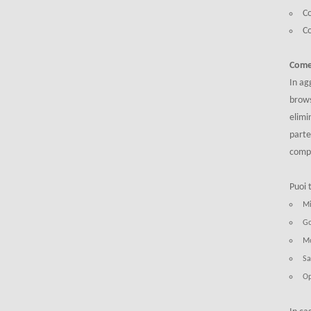
Co
C
Come 
In ag
brows
elimi
parte
comp
Puoi 
Mi
Go
Mo
Sa
Op